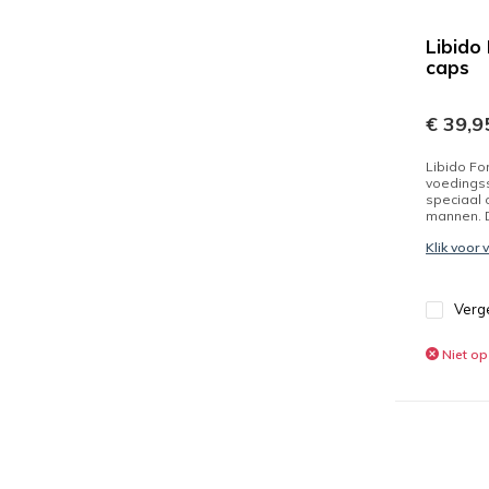
Libido
caps
€ 39,9
Libido Fo
voedings
speciaal 
mannen. D
Klik voor
Verge
Niet op