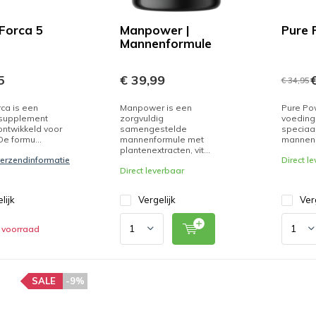
 Forca 5
Manpower |
Pure 
Mannenformule
5
€ 39,99
€
€ 34,95
rca is een
Manpower is een
Pure Po
supplement
zorgvuldig
voeding
ontwikkeld voor
samengestelde
speciaal
e formu...
mannenformule met
mannen. 
plantenextracten, vit...
 verzendinformatie
Direct l
Direct leverbaar
lijk
Vergelijk
Ver
 voorraad
SALE
-9%