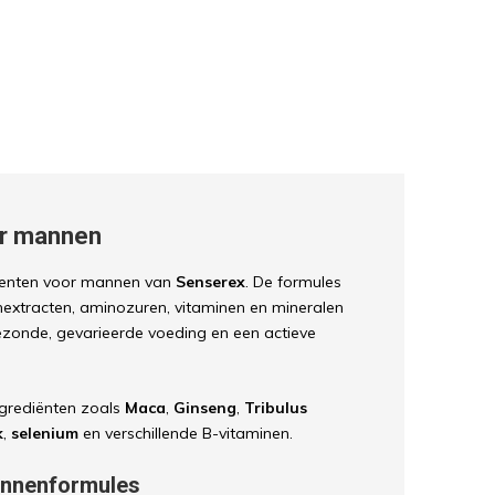
r mannen
menten voor mannen van
Senserex
. De formules
nextracten, aminozuren, vitaminen en mineralen
gezonde, gevarieerde voeding en een actieve
ngrediënten zoals
Maca
,
Ginseng
,
Tribulus
k
,
selenium
en verschillende B-vitaminen.
annenformules