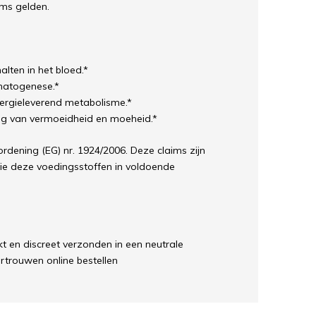
ms gelden.
lten in het bloed.*
matogenese.*
ergieleverend metabolisme.*
ng van vermoeidheid en moeheid.*
dening (EG) nr. 1924/2006. Deze claims zijn
die deze voedingsstoffen in voldoende
t en discreet verzonden in een neutrale
rtrouwen online bestellen