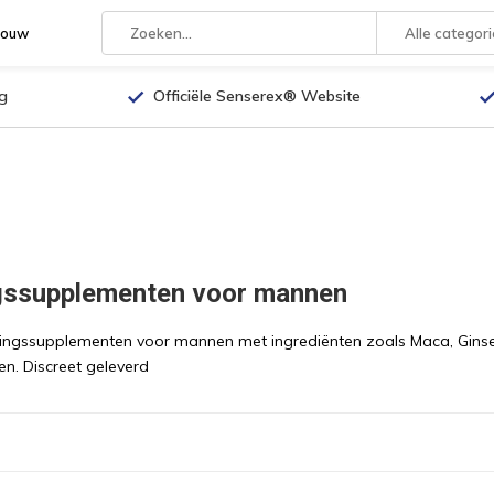
rouw
Alle categor
g
Officiële Senserex® Website
gssupplementen voor mannen
ngssupplementen voor mannen met ingrediënten zoals Maca, Ginseng e
en. Discreet geleverd