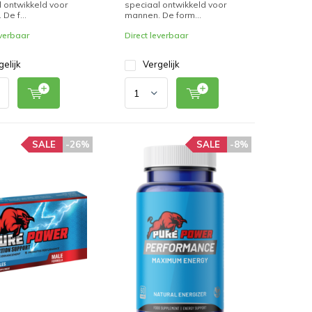
 ontwikkeld voor
speciaal ontwikkeld voor
De f...
mannen. De form...
everbaar
Direct leverbaar
gelijk
Vergelijk
SALE
-26%
SALE
-8%