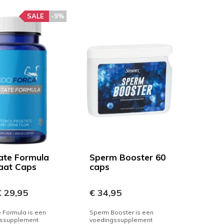
SALE
-9%
ate Formula
Sperm Booster 60
aat Caps
caps
 29,95
€ 34,95
 Formula is een
Sperm Booster is een
ssupplement
voedingssupplement