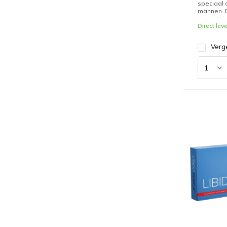
speciaal 
mannen. D
Direct lev
Verge