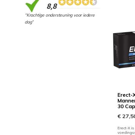
8,8
“Krachtige ondersteuning voor iedere
dag”
Erect-X
Mannen
30 Ca
€ 27,5
Erect-X is
voedings