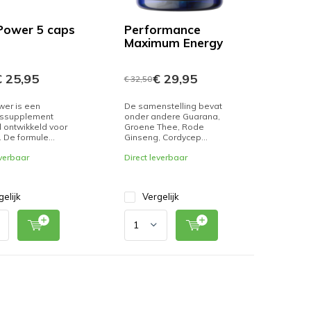
Power 5 caps
Performance
Maximum Energy
 25,95
€ 29,95
€ 32,50
wer is een
De samenstelling bevat
ssupplement
onder andere Guarana,
 ontwikkeld voor
Groene Thee, Rode
De formule...
Ginseng, Cordycep...
everbaar
Direct leverbaar
gelijk
Vergelijk