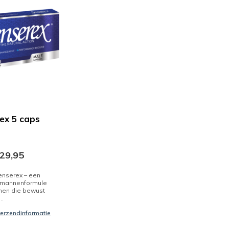
ex 5 caps
29,95
enserex – een
e mannenformule
nen die bewust
..
 verzendinformatie