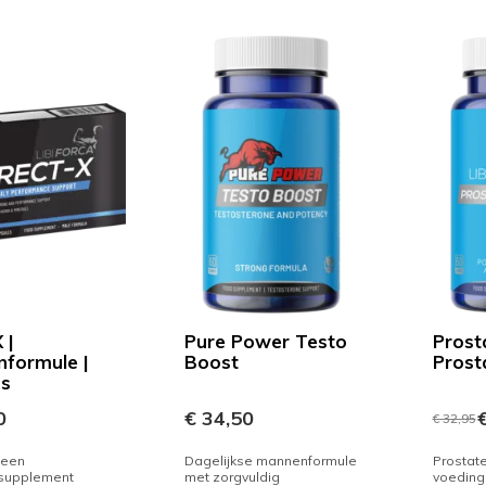
 |
Pure Power Testo
Prost
formule |
Boost
Prost
ps
0
€ 34,50
€
€ 32,95
 een
Dagelijkse mannenformule
Prostate
supplement
met zorgvuldig
voeding