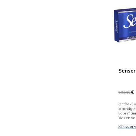
Senser
€ 
€ 32,95
Ontdek S
krachtig
voor man
kiezen vo.
Klik voor