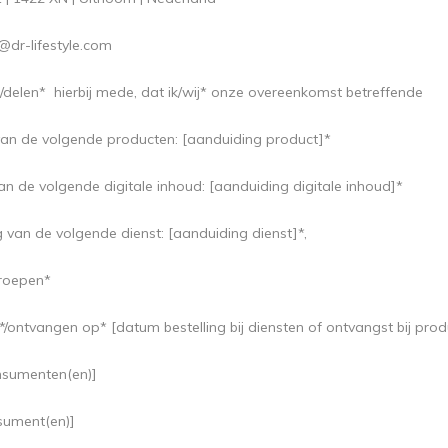
@dr-lifestyle.com
l/delen* hierbij mede, dat ik/wij* onze overeenkomst betreffende
an de volgende producten: [aanduiding product]*
an de volgende digitale inhoud: [aanduiding digitale inhoud]*
g van de volgende dienst: [aanduiding dienst]*,
rroepen*
*/ontvangen op* [datum bestelling bij diensten of ontvangst bij prod
sumenten(en)]
sument(en)]