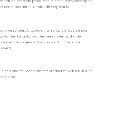
en dat de bestelde producten in een blanco envelop of
 een retouradres, omdat dit verplicht is.
ns verzonden. Uitzondering hierop zijn bestellingen
jving worden betaald, worden verzonden zodra de
zendingen de volgende dag bezorgd. Echter door
leverd.
e een andere reden om het product te willen ruilen? In
ringen na.