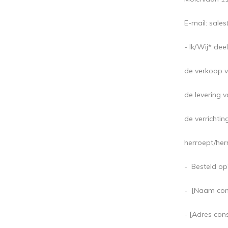
E-mail:
sales
- Ik/Wij* dee
de verkoop v
de levering v
de verrichtin
herroept/he
- Besteld op
- [Naam con
- [Adres con