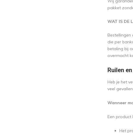
Wij garander
pakket zonde
WAT IS DE 
Bestellingen
die per bank
betaling bij
overmacht ka
Ruilen en
Heb je het v
veel gevallen
Wanneer mag
Een product 
Het pro