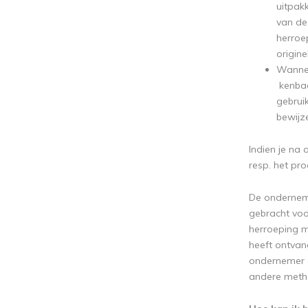
uitpak
van de
herroep
origine
Wannee
kenbaa
gebrui
bewijz
Indien je na
resp. het pro
De onderneme
gebracht vo
herroeping m
heeft ontvan
ondernemer g
andere metho