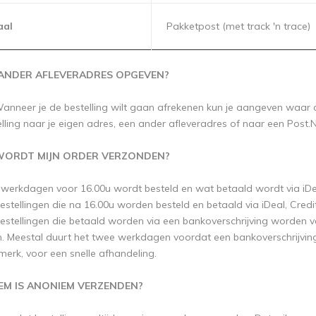
aal
Pakketpost (met track 'n trace)
 ANDER AFLEVERADRES OPGEVEN?
Wanneer je de bestelling wilt gaan afrekenen kun je aangeven waar
lling naar je eigen adres, een ander afleveradres of naar een Post.N
ORDT MIJN ORDER VERZONDEN?
 werkdagen voor 16.00u wordt besteld en wat betaald wordt via iD
estellingen die na 16.00u worden besteld en betaald via iDeal, Cr
estellingen die betaald worden via een bankoverschrijving worden v
. Meestal duurt het twee werkdagen voordat een bankoverschrijving bij
merk, voor een snelle afhandeling.
EM IS ANONIEM VERZENDEN?