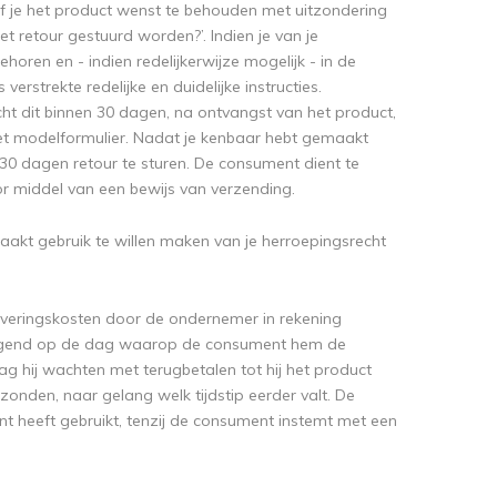
f je het product wenst te behouden met uitzondering
 retour gestuurd worden?’. Indien je van je
horen en - indien redelijkerwijze mogelijk - in de
rstrekte redelijke en duidelijke instructies.
ht dit binnen 30 dagen, na ontvangst van het product,
et modelformulier. Nadat je kenbaar hebt gemaakt
 30 dagen retour te sturen. De consument dient te
or middel van een bewijs van verzending.
akt gebruik te willen maken van je herroepingsrecht
everingskosten door de ondernemer in rekening
volgend op de dag waarop de consument hem de
ag hij wachten met terugbetalen tot hij het product
onden, naar gelang welk tijdstip eerder valt. De
t heeft gebruikt, tenzij de consument instemt met een