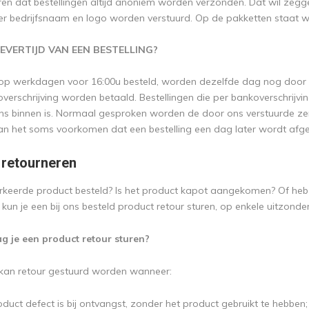
en dat bestellingen altijd anoniem worden verzonden. Dat wil zegg
r bedrijfsnaam en logo worden verstuurd. Op de pakketten staat wel
LEVERTIJD VAN EEN BESTELLING?
 op werkdagen voor 16:00u besteld, worden dezelfde dag nog door o
overschrijving worden betaald. Bestellingen die per bankoverschri
 ons binnen is. Normaal gesproken worden de door ons verstuurde 
n het soms voorkomen dat een bestelling een dag later wordt afge
 retourneren
erkeerde product besteld? Is het product kapot aangekomen? Of heb j
 kun je een bij ons besteld product retour sturen, op enkele uitzonde
 je een product retour sturen?
kan retour gestuurd worden wanneer:
duct defect is bij ontvangst, zonder het product gebruikt te hebben;