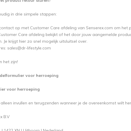
et product retour sturen?
oudig in drie simpele stappen:
ontact op met Customer Care afdeling van Senserex.com om het pr
ustomer Care afdeling bekijkt of het door jouw aangemelde produc
 Je krijgt hier zo snel mogelijk uitsluitsel over.
res:
sales@dr-lifestyle.com
 het zijn!
odelformulier voor herroeping
ier voor herroeping
r alleen invullen en terugzenden wanneer je de overeenkomst wilt h
x B.V
 | 1422 XN | Uithoorn | Nederland