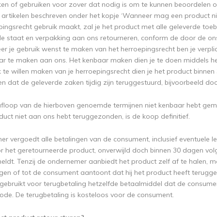
ken of gebruiken voor zover dat nodig is om te kunnen beoordelen o
 artikelen beschreven onder het kopje ‘Wanneer mag een product niet
ingsrecht gebruik maakt, zal je het product met alle geleverde toebe
le staat en verpakking aan ons retourneren, conform de door de ons ve
r je gebruik wenst te maken van het herroepingsrecht ben je verplic
r te maken aan ons. Het kenbaar maken dien je te doen middels h
k te willen maken van je herroepingsrecht dien je het product binnen
en dat de geleverde zaken tijdig zijn teruggestuurd, bijvoorbeeld do
 afloop van de hierboven genoemde termijnen niet kenbaar hebt gema
duct niet aan ons hebt teruggezonden, is de koop definitief.
r vergoedt alle betalingen van de consument, inclusief eventuele l
or het geretourneerde product, onverwijld doch binnen 30 dagen 
eldt. Tenzij de ondernemer aanbiedt het product zelf af te halen, m
gen of tot de consument aantoont dat hij het product heeft teruggez
ebruikt voor terugbetaling hetzelfde betaalmiddel dat de consumen
de. De terugbetaling is kosteloos voor de consument.