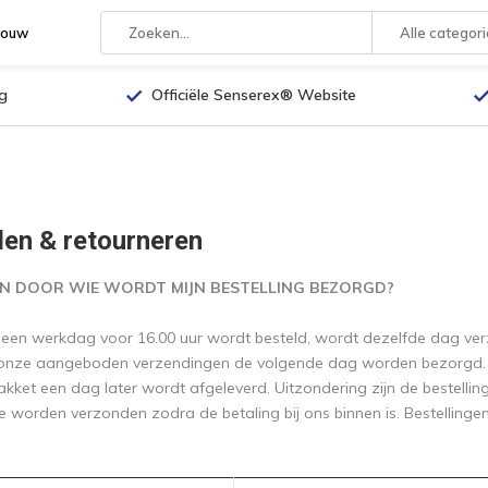
rouw
Alle categor
g
Officiële Senserex® Website
en & retourneren
N DOOR WIE WORDT MIJN BESTELLING BEZORGD?
 een werkdag voor 16.00 uur wordt besteld, wordt dezelfde dag verz
t onze aangeboden verzendingen de volgende dag worden bezorgd
akket een dag later wordt afgeleverd. Uitzondering zijn de bestelli
e worden verzonden zodra de betaling bij ons binnen is. Bestelling