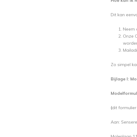
Hoe kan ik h
Dit kan eenv
Neem c
Onze C
worden.
Mailad
Zo simpel kan
Bijlage I: M
Modelformul
(
dit formulie
Aan: Sensere
Molenlaan 11