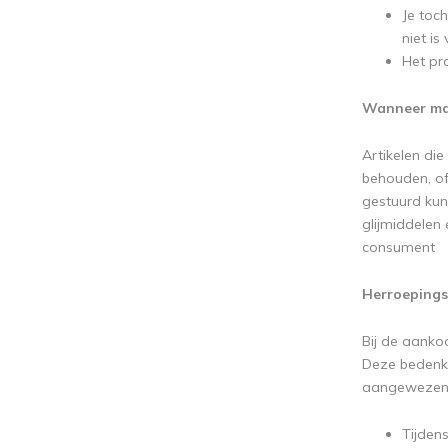
Je toc
niet is
Het pro
Wanneer mag
Artikelen die
behouden, of
gestuurd kun
glijmiddelen
consument
Herroepings
Bij de aanko
Deze bedenkt
aangewezen 
Tijden