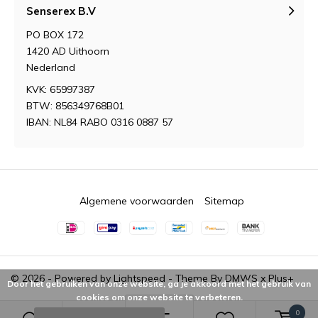
Wij werken samen met geselecteerde Europese
Senserex B.V
fabrikanten die produceren volgens erkende
PO BOX 172
kwaliteitsnormen. Onze producten worden
1420 AD Uithoorn
zorgvuldig samengesteld en geproduceerd
Nederland
volgens de geldende kwaliteits- en
KVK: 65997387
voedselveiligheidsnormen.
BTW: 856349768B01
IBAN: NL84 RABO 0316 0887 57
Discrete verzending
Privacy staat bij ons centraal. Alle bestellingen
worden snel, veilig en discreet verzonden in een
Algemene voorwaarden
Sitemap
neutrale verpakking. Ook betalingen worden
vertrouwelijk verwerkt.
Wij wensen je veel winkelplezier!
© 2026 - Powered by
Lightspeed
- Theme By
DMWS
x
Plus+
Door het gebruiken van onze website, ga je akkoord met het gebruik van
cookies om onze website te verbeteren.
0